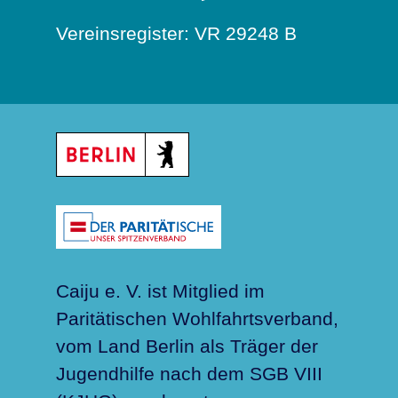
Vereinsregister: VR 29248 B
Caiju e. V. ist Mitglied im
Paritätischen Wohlfahrtsverband,
vom Land Berlin als Träger der
Jugendhilfe nach dem SGB VIII