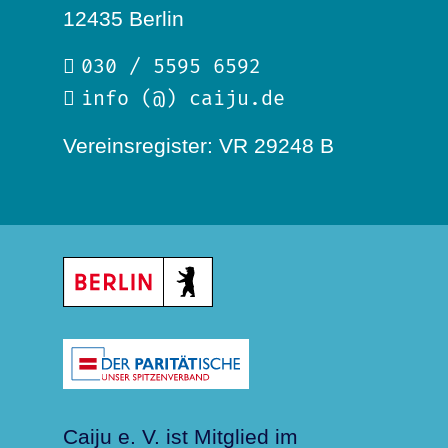
12435 Berlin
030 / 5595 6592
info (@) caiju.de
Vereinsregister: VR 29248 B
Caiju e. V. ist Mitglied im