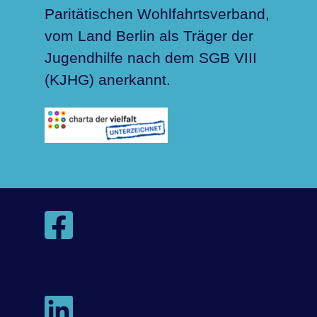
Paritätischen Wohlfahrtsverband,
vom Land Berlin als Träger der
Jugendhilfe nach dem SGB VIII
(KJHG) anerkannt.