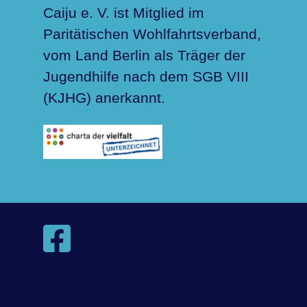
Caiju e. V. ist Mitglied im
Paritätischen Wohlfahrtsverband,
vom Land Berlin als Träger der
Jugendhilfe nach dem SGB VIII
(KJHG) anerkannt.